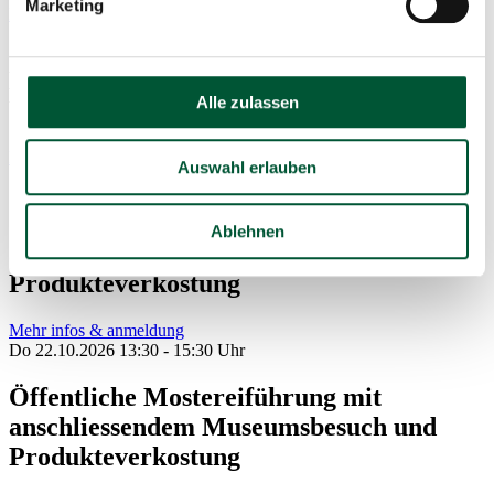
Marketing
Mehr infos & anmeldung
Sa 17.10.2026 14:00 - 16:00 Uhr
Brennereiführung mit Edelbrand-
Alle zulassen
Verkostung
Mehr infos & anmeldung
Auswahl erlauben
So 18.10.2026 13:00 - 15:00 Uhr
Öffentliche Mostereiführung mit
Ablehnen
anschliessendem Museumsbesuch und
Produkteverkostung
Mehr infos & anmeldung
Do 22.10.2026 13:30 - 15:30 Uhr
Öffentliche Mostereiführung mit
anschliessendem Museumsbesuch und
Produkteverkostung