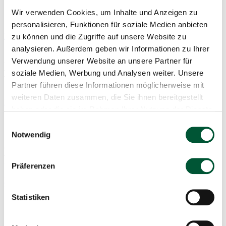
Wir verwenden Cookies, um Inhalte und Anzeigen zu
Geführtes Cider-Tasting
personalisieren, Funktionen für soziale Medien anbieten
Mehr infos & anmeldung
zu können und die Zugriffe auf unsere Website zu
Sa 10.10.2026 14:00 - 16:00 Uhr
analysieren. Außerdem geben wir Informationen zu Ihrer
Verwendung unserer Website an unsere Partner für
Brennereiführung mit Edelbrand-
soziale Medien, Werbung und Analysen weiter. Unsere
Verkostung
Partner führen diese Informationen möglicherweise mit
weiteren Daten zusammen, die Sie ihnen bereitgestellt
Mehr infos & anmeldung
haben oder die sie im Rahmen Ihrer Nutzung der Dienste
So 11.10.2026 13:00 - 15:00 Uhr
gesammelt haben.
Einwilligungsauswahl
Öffentliche Mostereiführung mit
Notwendig
anschliessendem Museumsbesuch und
Produkteverkostung
Präferenzen
Mehr infos & anmeldung
Fr 16.10.2026 16:00 - 17:30 Uhr
Statistiken
Geführtes Cider-Tasting