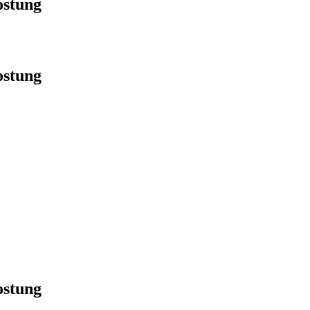
ostung
ostung
ostung