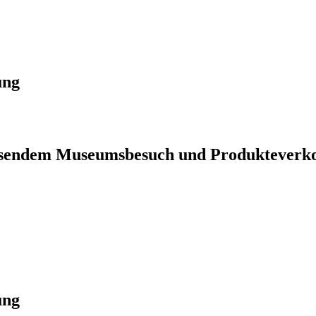
ung
iessendem Museumsbesuch und Produkteverk
ung