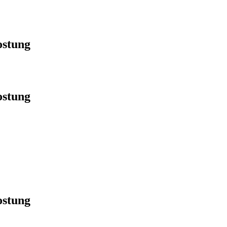
ostung
ostung
ostung