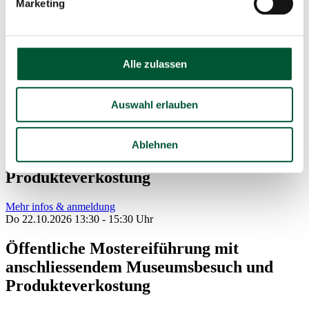
Marketing
Mehr infos & anmeldung
Sa 17.10.2026 14:00 - 16:00 Uhr
Brennereiführung mit Edelbrand-
Alle zulassen
Verkostung
Mehr infos & anmeldung
Auswahl erlauben
So 18.10.2026 13:00 - 15:00 Uhr
Öffentliche Mostereiführung mit
Ablehnen
anschliessendem Museumsbesuch und
Produkteverkostung
Mehr infos & anmeldung
Do 22.10.2026 13:30 - 15:30 Uhr
Öffentliche Mostereiführung mit
anschliessendem Museumsbesuch und
Produkteverkostung