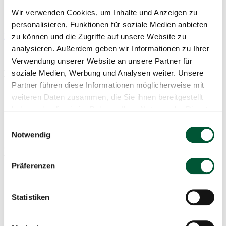
Wir verwenden Cookies, um Inhalte und Anzeigen zu
Geführtes Cider-Tasting
personalisieren, Funktionen für soziale Medien anbieten
Mehr infos & anmeldung
zu können und die Zugriffe auf unsere Website zu
Sa 10.10.2026 14:00 - 16:00 Uhr
analysieren. Außerdem geben wir Informationen zu Ihrer
Verwendung unserer Website an unsere Partner für
Brennereiführung mit Edelbrand-
soziale Medien, Werbung und Analysen weiter. Unsere
Verkostung
Partner führen diese Informationen möglicherweise mit
weiteren Daten zusammen, die Sie ihnen bereitgestellt
Mehr infos & anmeldung
haben oder die sie im Rahmen Ihrer Nutzung der Dienste
So 11.10.2026 13:00 - 15:00 Uhr
gesammelt haben.
Einwilligungsauswahl
Öffentliche Mostereiführung mit
Notwendig
anschliessendem Museumsbesuch und
Produkteverkostung
Präferenzen
Mehr infos & anmeldung
Fr 16.10.2026 16:00 - 17:30 Uhr
Statistiken
Geführtes Cider-Tasting