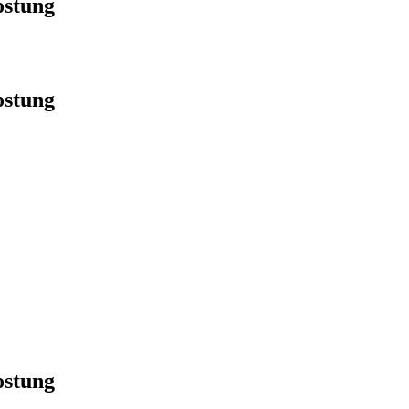
ostung
ostung
ostung