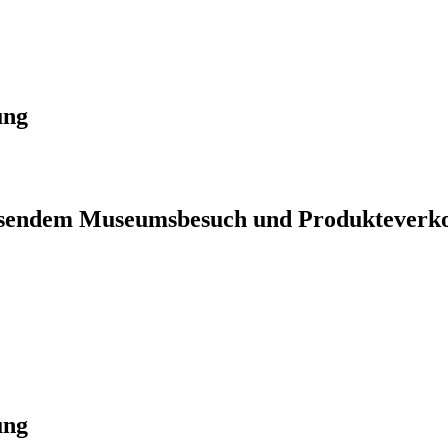
ung
iessendem Museumsbesuch und Produkteverk
ung