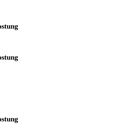
ostung
ostung
ostung